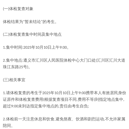
一
体检复查对象
(
)
体检结果为
“暂未结论”的考生。
二
体检复查集中时间及集中地点
(
)
集中时间
年
月
日上午
。
1.
:2025
10
10
9:00
集中地点
遵义市汇川区人民医院体检中心大门口处
汇川区汇川大道
2.
:
(
珠江东路
号
。
25
)
三
相关事宜
(
)
请体检复查的考生于
年
月
日上午
携带本人有效居民身份
1.
2025
10
10
9:00
证原件和体检复查费用
根据复查项目不同
费用不等
到指定地点集中
(
,
)
,
超过
未到达指定集中地点的
责任由考生自负
9:00
,
;
体检前一天注意休息和饮食
避免熬夜、饮酒和剧烈运动
不允许家属
2.
,
,
陪同。