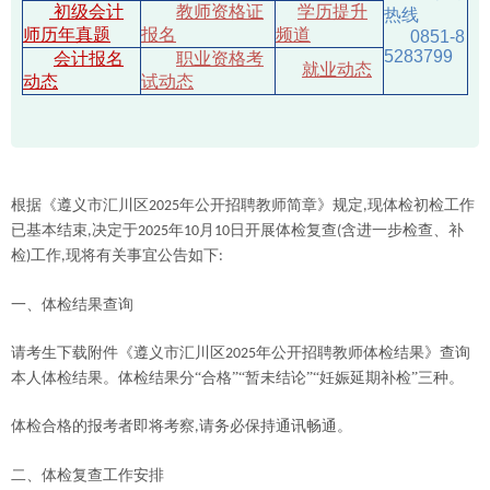
初级会计
教师资格证
学历提升
热线
师历年真题
报名
频道
0851-8
5283799
会计报名
职业资格考
就业动态
动态
试动态
根据《遵义市汇川区
年公开招聘教师简章》规定
现体检初检工作
2025
,
已基本结束
决定于
年
月
日开展体检复查
含进一步检查、补
,
2025
10
10
(
检
工作
现将有关事宜公告如下
)
,
:
一、体检结果查询
请考生下载附件《遵义市汇川区
年公开招聘教师体检结果》查询
2025
本人体检结果。体检结果分“合格”“暂未结论”“妊娠延期补检”三种。
体检合格的报考者即将考察
请务必保持通讯畅通。
,
二、体检复查工作安排