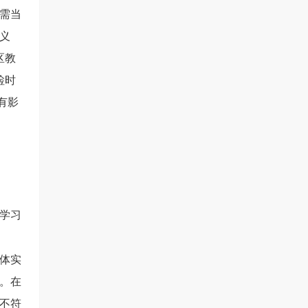
需当
义
区教
检时
有影
学习
体实
。
在
不符