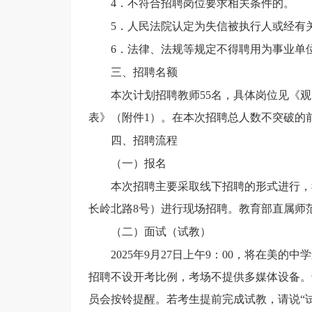
4．不符合招聘岗位要求相关条件的。
5．人民法院认定为失信被执行人或经有
6．法律、法规等规定不得聘用为事业单
三、招聘名额
本次计划招聘教师
55
名，具体
岗位
见《观
表
》
（
附件
1
）
。
在
本次招聘总人数不突破的
四、招聘流程
（一）报名
本次招聘主要采取
线下
招聘的形式进行，
长岭北路8号）进行现场招聘
。教育部直属师
（二）面试（试教）
2025年9月27日上午9：00，将在美
招聘不设开考比例，
考场不提供多媒体设备。
员会按铃提醒。若考生提前完成试教
，请说
“