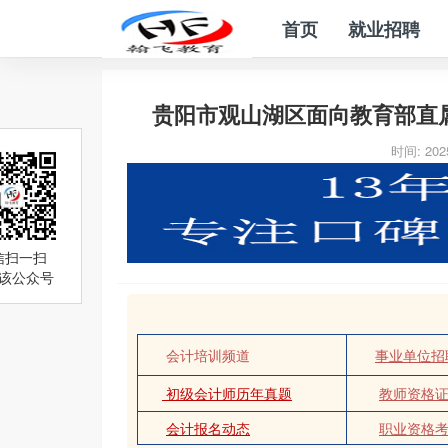
首页
就业招聘
贵阳市观山湖区面向教育部直属
时间: 2025
信扫一扫
该公众号
会计培训频道
事业单位招
初级会计师历年真题
教师资格
会计报名动态
职业资格