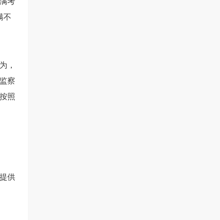
满考
满不
为，
监察
按照
提供