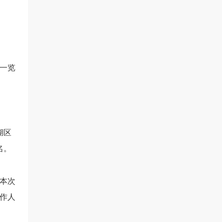
一览
湖区
名
。
。本次
作人