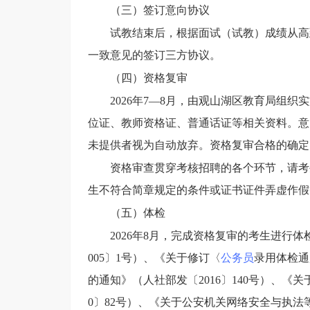
（
三
）
签订意向协议
试教结束后，根据
面试（试教）
成绩从高
一致意见的签订三方协议。
（四）资格复审
2026年7—8月，由观山湖区教育局组
位证、教师资格证、普通话证等相关资料。意向
未提供者视为自动放弃。资格复审合格的确定
资格审查贯穿考核招聘的各个环节，请考
生不符合简章规定的条件或证书证件弄虚作假
（
五
）体检
202
6
年
8
月，
完成资格复审的考生进行
体
005〕1号）、《关于修订〈
公务员
录用体检通
的通知》（人社部发〔2016〕140号）、《
0〕82号）、《关于公安机关网络安全与执法