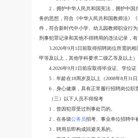
2．拥护中华人民共和国宪法，拥护中国
务的思想，符合《
中华人民共和国教师法
》《
件，符合新时代中小学、幼儿园教师职业行为
刑事犯罪记录和其他不得聘用的违法记录，有
3.202
6
年
9
月
1日前取得招聘岗位所需的相
甲等及以上，其他学科要求二级乙等及以上）
4.202
6
年
9
月
1日前应取得毕业证、学位证
5．
年龄在
18周岁
及
以上（
200
8
年
8
月
31
日
6．身心健康，具有正常履行招聘岗位职
（三）以下人员不得报考
1．曾因犯罪受过刑事处罚的。
2．在各级
公务员
招考、事业单位招聘中
3．聘用后即构成回避关系的。