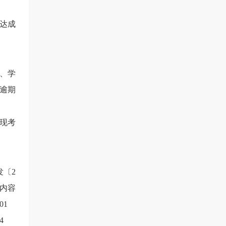
达成
证、学
，逾期
现考
发〔
2
内容
01
4