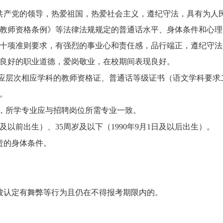
共产党的领导，热爱祖国，热爱社会主义，遵纪守法，具有为人
教师资格条例》等法律法规规定的普通话水平、身体条件和心理
十项准则要求，有强烈的事业心和责任感，品行端正，遵纪守法
良好的职业道德，爱岗敬业，在校期间表现良好。
应层次相应学科的教师资格证
、
普通话等级证书（语文学科要求
。
，所学专业应与招聘岗位所需专业一致。
及以前出生）、
35周岁
及
以下（
19
90
年
9
月
1
日及以后出生）
。
责的身体条件。
被认定有舞弊等行为且仍在不得报考期限内的。