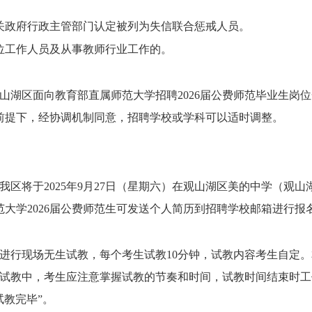
关政府行政主管部门认定被列为失信联合惩戒人员。
位工作人员及从事教师行业工作的。
山湖区面向教育部直属师范大学
招聘
2026届
公费师范毕业生
岗位
前提下，经协调机制同意，招聘学校或学科
可以适时调整。
我区将于
2025年9月27日（星期六）在观山湖区美的中学（观山
范大学
2026届公费师范生
可
发送个人简历到招聘学校邮箱进行报
的中学进行现场无生试教，每个考生试教10分钟，试教内容考生自定
试教
中，考生应注意掌握
试教
的节奏和时间
，试教时间结束时工
试教
完毕
”。