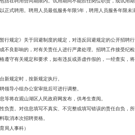
包括在聘用合同期限内。试用期间不能胜任岗位职责，或试用期
以正式聘用。聘用人员最低服务年限
5
年，聘用人员服务年限未
暂行规定》关于回避制度的规定，对违反回避规定的公开招聘行
成不良影响的，对有关责任人进行严肃处理。招聘工作接受纪检
格遵守有关规定和要求，如有违反或弄虚作假的，一经查实，将
台新规定时，按新规定执行。
聘领导小组办公室审批后
可
进行
调整。
息等将在
观山湖
区人民政府网发布，供考生查阅。
性负责。对信息填写不真实、不完整或填写错误的责任自负，所
料取消本次招聘资格。
区教育局人事科）