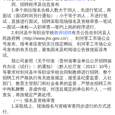
四、招聘程序及信息发布
1.单个岗位报名合格人数大于35人，先进行笔试，再
面试（面试时间另行通知）；小于等于35人，不进行笔
试，直接进行面试。招聘采取现场报名及资格审查—笔试
—面试—体检—入职审查—签约上岗的程序进行。
2.剑河县中等职业学校
教师招聘
有关公告在剑河县人
民政府网（http://www.jhx.gov.cn/）、剑河零工市场公众
号发布。报考者应密切关注指定网站、剑河零工市场公众
号发布的有关信息，避免因未及时阅读公告致使延误考
试。
我公司参照《关于印发〈贵州省事业单位公开招聘操
作办法（试行）〉的通知》（黔人社厅发〔2013〕10号）
等要求对剑河县中等职业学校合同制教师进行招聘。整个
招聘工作严格执行有关政策规定，接受县纪委监委、人社
部门、教育主管部门和社会各界的监督，严禁在招聘工作
中徇私舞弊，弄虚作假。对违反规定的单位和个人，一经
查实，将按规定严肃处理。
（一）报名及资格审查
1.采取线上、现场报名与资格审查同步进行的方式进
行。