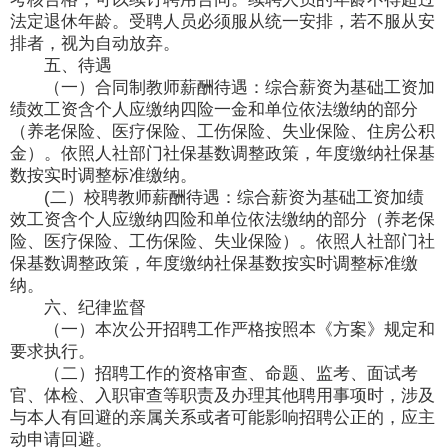
法定退休年龄。受聘人员必须服从统一安排，若不服从安
排者，视为自动放弃。
五、待遇
（一）合同制教师薪酬待遇：综合薪资为基础工资加
绩效工资含个人应缴纳四险一金和单位依法缴纳的部分
（养老保险、医疗保险、工伤保险、失业保险、住房公积
金）。依照人社部门社保基数调整政策，年度缴纳社保基
数按实时调整标准缴纳。
(二）校聘教师薪酬待遇：综合薪资为基础工资加绩
效工资含个人应缴纳四险和单位依法缴纳的部分（养老保
险、医疗保险、工伤保险、失业保险）。依照人社部门社
保基数调整政策，年度缴纳社保基数按实时调整标准缴
纳。
六、纪律监督
（一）本次公开招聘工作严格按照本《方案》规定和
要求执行。
（二）招聘工作的资格审查、命题、监考、面试考
官、体检、入职审查等职责及办理其他聘用事项时，涉及
与本人有回避的亲属关系或者可能影响招聘公正的，应主
动申请回避。