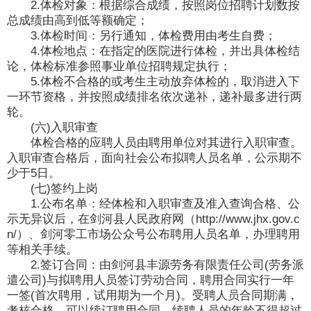
2.体检对象：根据综合成绩，按照岗位招聘计划数按
总成绩由高到低等额确定；
3.体检时间：另行通知，体检费用由考生自费；
4.体检地点：在指定的医院进行体检，并出具体检结
论，体检标准参照事业单位招聘规定执行；
5.体检不合格的或考生主动放弃体检的，取消进入下
一环节资格，并按照成绩排名依次递补，递补最多进行两
轮。
(六)入职审查
体检合格的应聘人员由聘用单位对其进行入职审查。
入职审查合格后，面向社会公布拟聘人员名单，公示期不
少于5日。
(七)签约上岗
1.公布名单：经体检和入职审查及准入查询合格、公
示无异议后，在剑河县人民政府网（http://www.jhx.gov.c
n/）、剑河零工市场公众号公布聘用人员名单，办理聘用
等相关手续。
2.签订合同：由剑河县丰源劳务有限责任公司(劳务派
遣公司)与拟聘用人员签订劳动合同，聘用合同实行一年
一签(首次聘用，试用期为一个月)。受聘人员合同期满，
考核合格，可以续订聘用合同。续聘人员的年龄不得超过