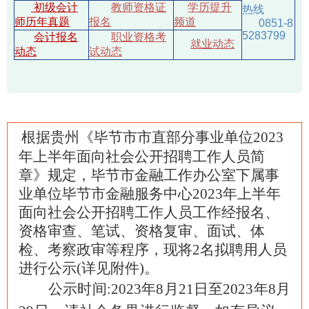
初级会计
教师资格证
学历提升
热线
师历年真题
报名
频道
0851-8
5283799
会计报名
职业资格考
就业动态
动态
试动态
根据贵州《
毕节市市直部分事业单位2023
年上半年面向社会公开招聘工作人员简
章
》规定，
毕节市金融工作办公室
下属事
业单位
毕节市金融服务中心
202
3
年
上半年
面向社会公开招聘工作人员工作经报名、
资格审查、笔试、
资格复审、
面试、体
检、考察政审等
程序
，现将
2名
拟聘用人员
进行公示(详见附件)。
公示时间:202
3
年
8
月
21
日至202
3
年
8
月