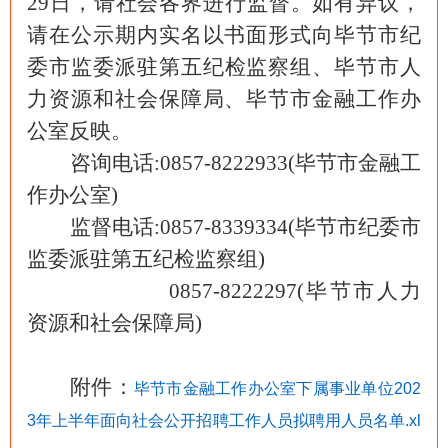
29
日，请社会各界进行监督。如有异议，
请在公示期内实名以书面形式向毕节市
纪
委市监委派驻
第
五
纪检
监察
组、毕节市人
力资源和社会保障局、毕节市
金融工作办
公室
反映。
咨询电话:
0857-82
22933
(毕节市
金融工
作办公室
)
监督电话:
0857-8339
334
(毕节市
纪委市
监委派驻
第
五
纪检
监察
组)
0857-8222297(毕节市人力
资源和社会保障局)
附件：
毕节市金融工作办公室下属事业单位202
3年上半年面向社会公开招聘工作人员拟聘用人员名单.xl